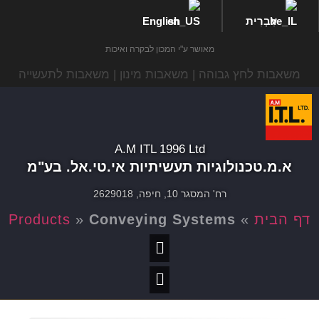
עִבְרִית
English
מאושר ע"י המכון לבקרה ואיכות
משאבות לחץ גבוהה | משאבות מינון | משאבות לתעשייה
A.M ITL 1996 Ltd
א.מ.טכנולוגיות תעשיתיות אי.טי.אל. בע"מ
רח' המסגר 10, חיפה, 2629018
דף הבית
»
Conveying Systems
»
Products