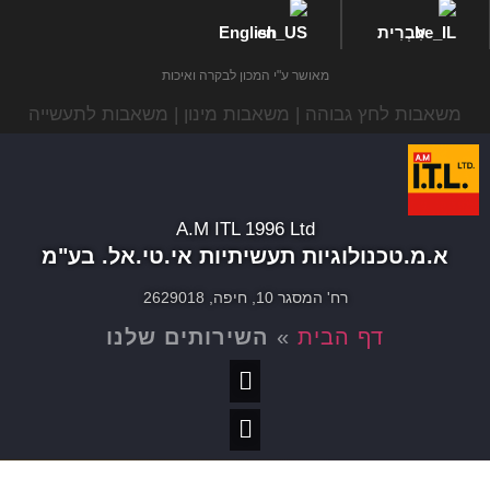
עִבְרִית
English
מאושר ע"י המכון לבקרה ואיכות
משאבות לחץ גבוהה | משאבות מינון | משאבות לתעשייה
A.M ITL 1996 Ltd
א.מ.טכנולוגיות תעשיתיות אי.טי.אל. בע"מ
רח' המסגר 10, חיפה, 2629018
דף הבית
»
השירותים שלנו