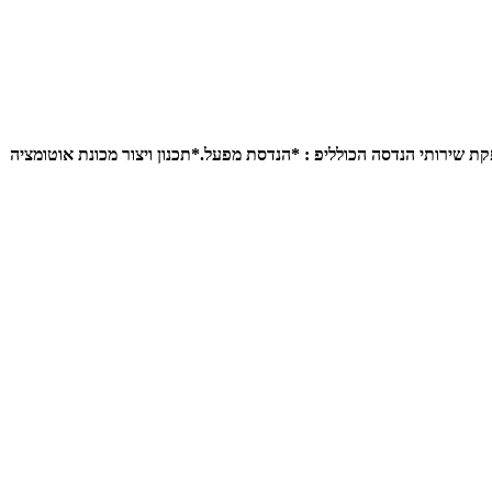
ם שלנו. בנוסף , בהתבסס על יותר מ-40 שנות ניסיון בתעשייה ,חברתנו מספקת שירותי הנדסה הכולליפ : *הנדסת מפעל.*תכנון ויצור מכונת אוטומציה