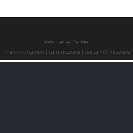
מאושר ע"י המכון לבקרה ואיכות
משאבות לחץ גבוהה | משאבות מינון | משאבות לתעשייה