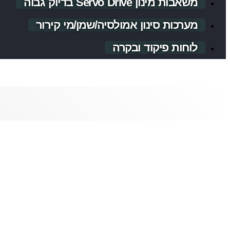
משאבות מינון Servo Drive בדיוק גבוה
מערכות סינון אמולסיה/שמן/מי קירור
לוחות פיקוד ובקרה