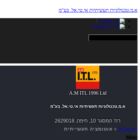
א.מ.טכנולוגיות תעשיתיות אי.טי.אל. בע"מ
עִבְרִית
English
Hamburger Toggle Menu
A.M ITL 1996 Ltd
א.מ.טכנולוגיות תעשיתיות אי.טי.אל. בע"מ
רח' המסגר 10, חיפה, 2629018
דף הבית
»
אוטומציה תעשייתית
Menu