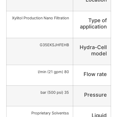
Xylitol Production Nano Filtration
Type of
application
G35EKSJHFEHB
Hydra-Cell
model
80 l/min (21 gpm)
Flow rate
35 bar (500 psi)
Pressure
Proprietary Solventss
Liquid