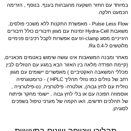
במיוחד עם החזר השקעה מהגבהות בענף. בנוסף , הזרימה
הכמעט חלקה.
Pulse Less Flow - מאפשרת התקנות ללא משככי פולסים.
משאבות Hydra-Cell זמינות עם מגוון חיבורים כולל חיבורים
היגייניים מסוג tri-clamp עם אפשרות לקבל רכיבים פנימיים
מלוטשים ל-0.4 Ra.
מאחר ומבנה המשאבות אינו עושה שימוש באטמים מכאניים,
(קיימת הפרדה מלאה בין האזור הבא במגע עם הנוזלים לבין
מכללי המשאבה האקטיביים ) מאפשרים יישומים עם מגוון
רחב של נוזלים כמו נוזלי תהליך HPLC ) - כרומטוגרפיה
נוזלית עם לחץ גבוה), אולטרה- פילטרציה, ננו-פילטרציה ,
אוסמוזה הפוכה עם או בלי לחץ גבוה . יישומי מחקר ופיתוח
של תהלכים חדשים, ו/או הקמה של מערכי טיפול בשפכים
לסוגיהן.