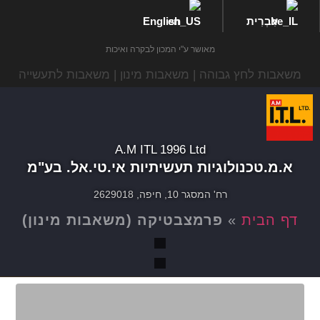
עִבְרִית
English
מאושר ע"י המכון לבקרה ואיכות
משאבות לחץ גבוהה | משאבות מינון | משאבות לתעשייה
A.M ITL 1996 Ltd
א.מ.טכנולוגיות תעשיתיות אי.טי.אל. בע"מ
רח' המסגר 10, חיפה, 2629018
דף הבית
»
פרמצבטיקה (משאבות מינון)