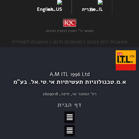
עִבְרִית
English
מאושר ע"י המכון לבקרה ואיכות
משאבות לחץ גבוהה | משאבות מינון | משאבות לתעשייה
A.M ITL 1996 Ltd
א.מ.טכנולוגיות תעשיתיות אי.טי.אל. בע"מ
רח' המסגר 10, חיפה, 2629018
דף הבית