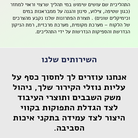
התהליכית שם עושים שימוש במי תהליך שרצוי וראוי למחזר
Mechanical design services |
(כגון שטיפה, צילוע, סינון והגנה על ממבראנות במים
PLC Software programming
וכימיקלים שונים)
.
תצורת הפתרונות שלנו נקבע מהצרכים
של הלקוח – מערכת מקומית, מערכת מרכזית, רמת הניקון
הנדרשת והספיקות הנדרשות על ידי התהליכים.
המשך לקרוא...
השירותים שלנו
אנחנו עוזרים לך לחסוך כסף על
עליות נוזלי הקירור שלך, ניהול
משק השבבים ותוצרי העיבוד
לצד הגדלת התפוקות בקווי
היצור לצד עמידה בתקני איכות
הסביבה.