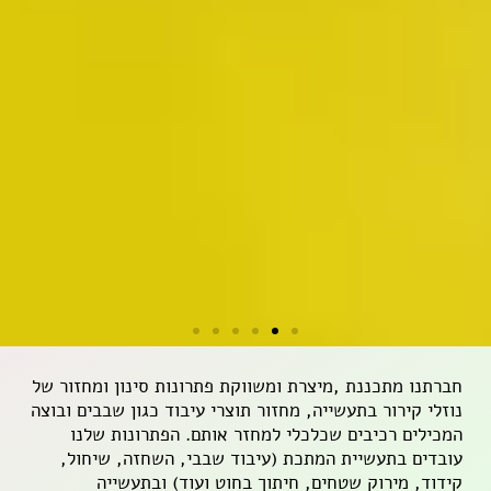
אוטומציה תעשייתית
חברתנו מתכננת ,מיצרת ומשווקת פתרונות סינון ומחזור של
Factory processes & layout
נוזלי קירור בתעשייה, מחזור תוצרי עיבוד כגון שבבים ובוצה
design | Special purpose
המכילים רכיבים שכלכלי למחזר אותם. הפתרונות שלנו
automatic machine design |
עובדים בתעשיית המתכת (עיבוד שבבי, השחזה, שיחול,
קידוד, מירוק שטחים, חיתוך בחוט ועוד) ובתעשייה
Consultation & Supervising |