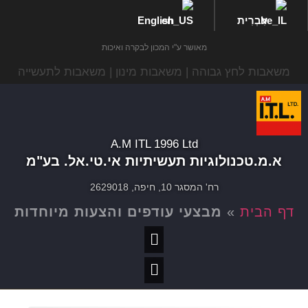
עִבְרִית
English
מאושר ע"י המכון לבקרה ואיכות
משאבות לחץ גבוהה | משאבות מינון | משאבות לתעשייה
A.M ITL 1996 Ltd
א.מ.טכנולוגיות תעשיתיות אי.טי.אל. בע"מ
רח' המסגר 10, חיפה, 2629018
דף הבית
»
מבצעי עודפים והצעות מיוחדות