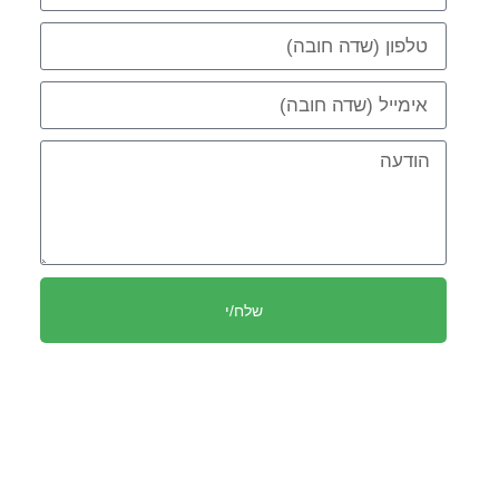
שלח/י