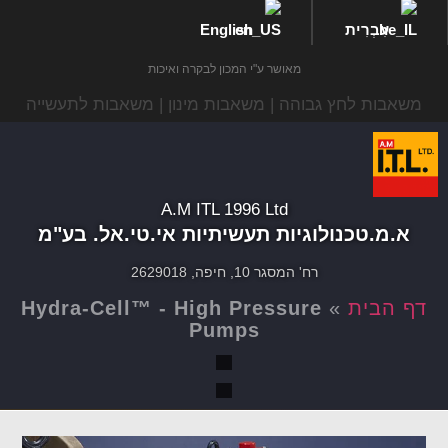
עִבְרִית
English
מאושר ע"י המכון לבקרה ואיכות
משאבות לחץ גבוהה | משאבות מינון | משאבות לתעשייה
A.M ITL 1996 Ltd
א.מ.טכנולוגיות תעשיתיות אי.טי.אל. בע"מ
רח' המסגר 10, חיפה, 2629018
דף הבית
»
Hydra-Cell™ - High Pressure
Pumps