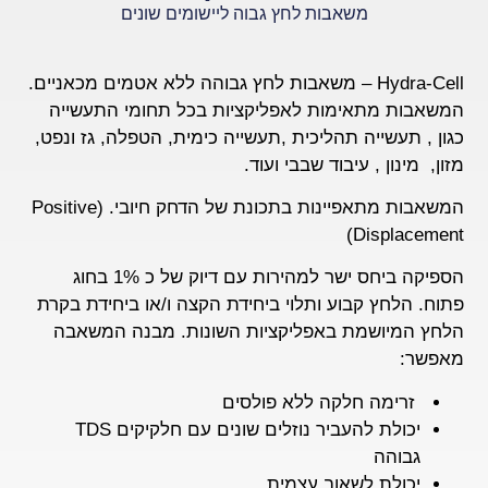
משאבות לחץ גבוה ליישומים שונים
Hydra-Cell –
משאבות לחץ גבוהה ללא אטמים מכאניים.
המשאבות מתאימות לאפליקציות בכל תחומי התעשייה
כגון , תעשייה תהליכית ,תעשייה כימית, הטפלה, גז ונפט,
מזון, מינון , עיבוד שבבי ועוד.
המשאבות מתאפיינות בתכונת של הדחק חיובי. (Positive
Displacement)
הספיקה ביחס ישר למהירות עם דיוק של כ 1% בחוג
פתוח. הלחץ קבוע ותלוי ביחידת הקצה ו/או ביחידת בקרת
הלחץ המיושמת באפליקציות השונות. מבנה המשאבה
מאפשר:
זרימה חלקה ללא פולסים
יכולת להעביר נוזלים שונים עם חלקיקים TDS
גבוהה
יכולת לשאוב עצמית