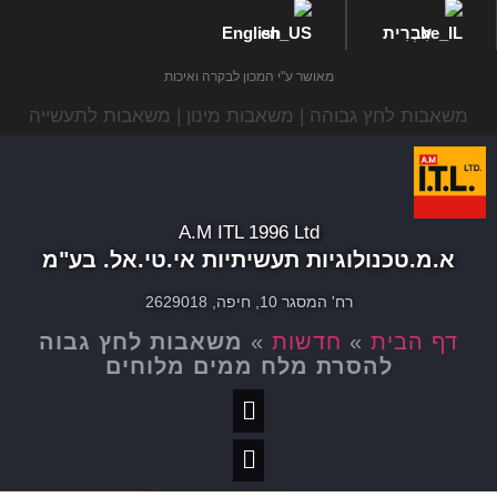
עִבְרִית
English
מאושר ע"י המכון לבקרה ואיכות
משאבות לחץ גבוהה | משאבות מינון | משאבות לתעשייה
A.M ITL 1996 Ltd
א.מ.טכנולוגיות תעשיתיות אי.טי.אל. בע"מ
רח' המסגר 10, חיפה, 2629018
דף הבית
»
חדשות
»
משאבות לחץ גבוה
להסרת מלח ממים מלוחים