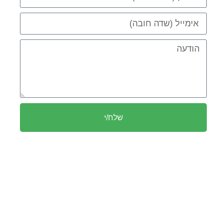
שלח/י