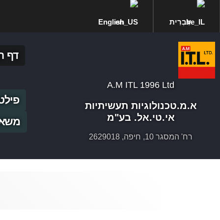
עִבְרִית
English
דף ה
A.M ITL 1996 Ltd
פילט
א.מ.טכנולוגיות תעשיתיות
אי.טי.אל. בע"מ
משאב
רח' המסגר 10, חיפה, 2629018