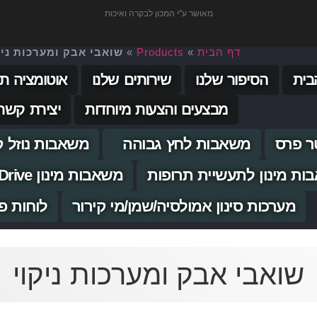
מאושר ע"י המכון לבקרה ואיכות
דף הבית
»
Products
»
שואבי אבק ומערכות ניק
בית
הסיפור שלנו
שירותים שלנו
אוטומציה ת
מבצעים והצעות מיוחדות
יצירת קשר
ר פרס
משאבות לחץ גבוהה
משאבות נוזל קי
ות מינון לתעשיית תרופות
משאבות מינון Servo Drive בדיוק גבוה
מערכות סינון אמולסיה/שמן/מי קירור
לוחות פ
שואבי אבק ומערכות ניקוי