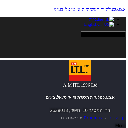
א.מ.טכנולוגיות תעשיתיות אי.טי.אל. בע"מ
עִבְרִית
English
Hamburger Toggle Menu
A.M ITL 1996 Ltd
א.מ.טכנולוגיות תעשיתיות אי.טי.אל. בע"מ
רח' המסגר 10, חיפה, 2629018
דף הבית
»
Products
»
יישומים
Menu