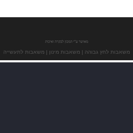
מאושר ע"י המכון לבקרה ואיכות
משאבות לחץ גבוהה | משאבות מינון | משאבות לתעשייה