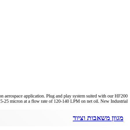
r on aerospace application. Plug and play system suited with our HF200
 15-25 micron at a flow rate of 120-140 LPM on net oil. New Industrial […]
מגוון משאבות וציוד