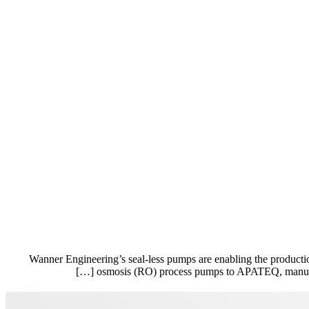
Wanner Engineering’s seal-less pumps are enabling the production
osmosis (RO) process pumps to APATEQ, manufactu